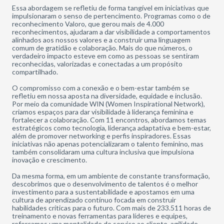
Essa abordagem se refletiu de forma tangível em iniciativas que
impulsionaram o senso de pertencimento. Programas como o de
reconhecimento Valoro, que gerou mais de 4.000
reconhecimentos, ajudaram a dar visibilidade a comportamentos
alinhados aos nossos valores e a construir uma linguagem
comum de gratidão e colaboração. Mais do que números, o
verdadeiro impacto esteve em como as pessoas se sentiram
reconhecidas, valorizadas e conectadas a um propósito
compartilhado.
O compromisso com a conexão e o bem-estar também se
refletiu em nossa aposta na diversidade, equidade e inclusão.
Por meio da comunidade WIN (Women Inspirational Network),
criamos espaços para dar visibilidade à liderança feminina e
fortalecer a colaboração. Com 11 encontros, abordamos temas
estratégicos como tecnologia, liderança adaptativa e bem-estar,
além de promover networking e perfis inspiradores. Essas
iniciativas não apenas potencializaram o talento feminino, mas
também consolidaram uma cultura inclusiva que impulsiona
inovação e crescimento.
Da mesma forma, em um ambiente de constante transformação,
descobrimos que o desenvolvimento de talentos é o melhor
investimento para a sustentabilidade e apostamos em uma
cultura de aprendizado contínuo focada em construir
habilidades críticas para o futuro. Com mais de 233.511 horas de
treinamento e novas ferramentas para líderes e equipes,
reforçamos uma mentalidade de serviço ao cliente, agilidade,