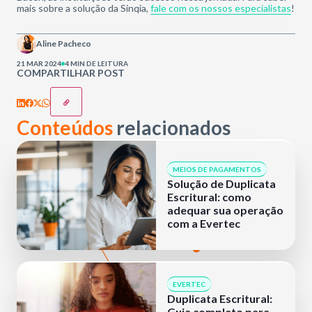
mais sobre a solução da Sinqia,
fale com os nossos especialistas
!
Aline Pacheco
21 MAR 2024
4 MIN DE LEITURA
COMPARTILHAR POST
Conteúdos
relacionados
MEIOS DE PAGAMENTOS
Solução de Duplicata
Escritural: como
adequar sua operação
com a Evertec
EVERTEC
Duplicata Escritural:
Guia completo para