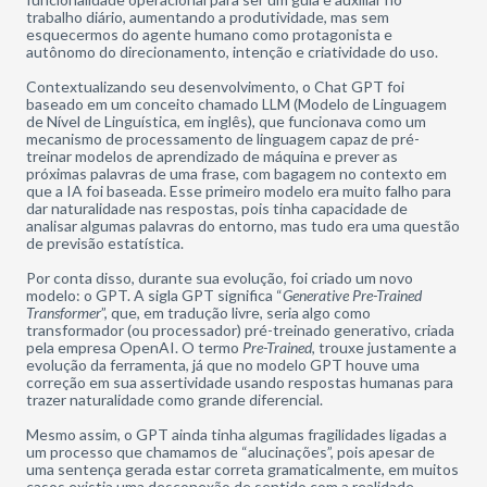
trabalho diário, aumentando a produtividade, mas sem
esquecermos do agente humano como protagonista e
autônomo do direcionamento, intenção e criatividade do uso.
Contextualizando seu desenvolvimento,
o Chat GPT
foi
baseado em um conceito chamado LLM (Modelo de Linguagem
de Nível de Linguística, em inglês), que funcionava como um
mecanismo de processamento de linguagem capaz de pré-
treinar modelos de aprendizado de máquina e prever as
próximas palavras de uma frase, com bagagem no contexto em
que a IA foi baseada. Esse primeiro modelo era muito falho para
dar naturalidade nas respostas, pois tinha capacidade de
analisar algumas palavras do entorno, mas tudo era uma questão
de previsão estatística.
Por conta disso, durante sua evolução, foi criado um novo
modelo: o GPT. A sigla GPT significa “
Generative Pre-Trained
Transformer
”, que, em tradução livre, seria algo como
transformador (ou processador) pré-treinado generativo, criada
pela empresa OpenAI. O termo
Pre-Trained
, trouxe justamente a
evolução da ferramenta, já que no modelo GPT houve uma
correção em sua assertividade usando respostas humanas para
trazer naturalidade como grande diferencial.
Mesmo assim, o GPT ainda tinha algumas fragilidades ligadas a
um processo que chamamos de “alucinações”, pois apesar de
uma sentença gerada estar correta gramaticalmente, em muitos
casos existia uma desconexão de sentido com a realidade,