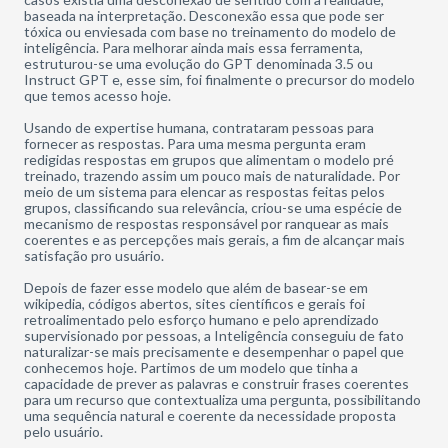
baseada na interpretação. Desconexão essa que pode ser
tóxica ou enviesada com base no treinamento do modelo de
inteligência. Para melhorar ainda mais essa ferramenta,
estruturou-se uma evolução do GPT denominada 3.5 ou
Instruct GPT e, esse sim, foi finalmente o precursor do modelo
que temos acesso hoje.
Usando de expertise humana, contrataram pessoas para
fornecer as respostas. Para uma mesma pergunta eram
redigidas respostas em grupos que alimentam o modelo pré
treinado, trazendo assim um pouco mais de naturalidade. Por
meio de um sistema para elencar as respostas feitas pelos
grupos, classificando sua relevância, criou-se uma espécie de
mecanismo de respostas responsável por ranquear as mais
coerentes e as percepções mais gerais, a fim de alcançar mais
satisfação pro usuário.
Depois de fazer esse modelo que além de basear-se em
wikipedia, códigos abertos, sites científicos e gerais foi
retroalimentado pelo esforço humano e pelo aprendizado
supervisionado por pessoas, a Inteligência conseguiu de fato
naturalizar-se mais precisamente e desempenhar o papel que
conhecemos hoje. Partimos de um modelo que tinha a
capacidade de prever as palavras e construir frases coerentes
para um recurso que contextualiza uma pergunta, possibilitando
uma sequência natural e coerente da necessidade proposta
pelo usuário.