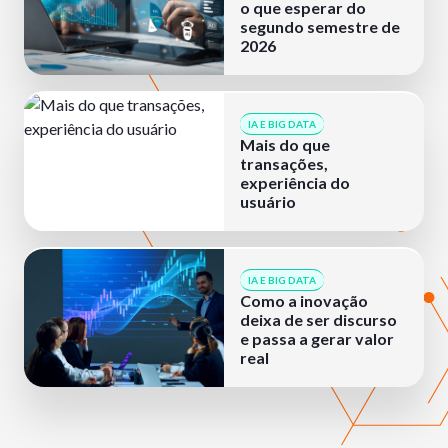
o que esperar do
segundo semestre de
2026
IA E BIG DATA
Mais do que
transações,
experiência do
usuário
IA E BIG DATA
Como a inovação
deixa de ser discurso
e passa a gerar valor
real