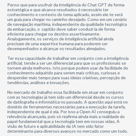
Penso que para usufruir da inteligência do Chat GPT de forma
estratégica e que alcance resultados é necessário ter
conhecimento e contexto do tema aplicado, assim ele te será
um guia para chegar no caminho desejado. Como em um cenário
de navegação marítima, independente da qualidade tecnológica
da embarcação, o capitão deve saber conduzi-la de forma
eficiente para chegar no destino assertivamente.
Analogamente, os serviços de inteligência artificial ainda
precisam de uma expertise humana para poderem ser
desempenhados e alcançar os resultados almejados.
Ter essa capacidade de trabalhar em conjunto com a inteligência
artificial,
tende a
ser um diferencial para que os profissionais se
tornem ainda melhores. Isto porque
podem
usar da facilidade do
conhecimento adquirido para serem mais críticas, curiosas e
despender mais tempo para suas ideias criativas, percepção de
tendências, análises e inovações.
No mercado de
trabalho
essa facilidade em atuar em conjunto
com as tecnologias já tem sido um diferencial desde os cursos
de datilografia e informática no passado. A questão aqui está no
domínio de ferramentas necessárias para a execução da tarefa,
independente de qual é ela. Por isso a Open AÍ conseguiu a
relevância alcançada, pois só reafirma ainda mais a realidade do
papel fundamental que a tecnologia tem em nossas vidas. A
visão de futuro e aplicabilidade da IA tem sido fator
determinante para diversos avanços no mercado como um todo.