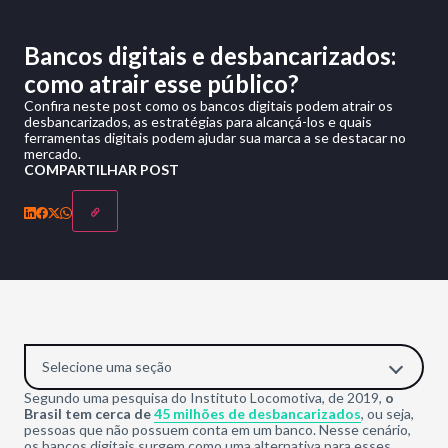
Bancos digitais e desbancarizados:
como atrair esse público?
Confira neste post como os bancos digitais podem atrair os
desbancarizados, as estratégias para alcançá-los e quais
ferramentas digitais podem ajudar sua marca a se destacar no
mercado.
COMPARTILHAR POST
Selecione uma seção
Segundo uma pesquisa do Instituto Locomotiva, de 2019,
o
Brasil tem cerca de
45 milhões de desbancarizados
, ou seja,
pessoas que não possuem conta em um banco. Nesse cenário,
os bancos digitais surgem como uma alternativa para esses