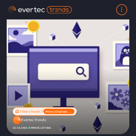
Tech e Trends
Ativos Digitais: o que são e o que esperar deles?
Evertec Trends
26 JUL 2021
4 MIN DE LEITURA