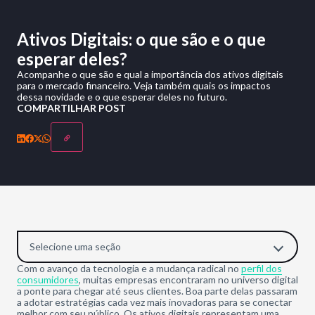
Ativos Digitais: o que são e o que
esperar deles?
Acompanhe o que são e qual a importância dos ativos digitais
para o mercado financeiro. Veja também quais os impactos
dessa novidade e o que esperar deles no futuro.
COMPARTILHAR POST
Selecione uma seção
Com o avanço da tecnologia e a mudança radical no
perfil dos
consumidores
, muitas empresas encontraram no universo digital
a ponte para chegar até seus clientes. Boa parte delas passaram
a adotar estratégias cada vez mais inovadoras para se conectar
melhor com seu público. Os ativos digitais representam uma