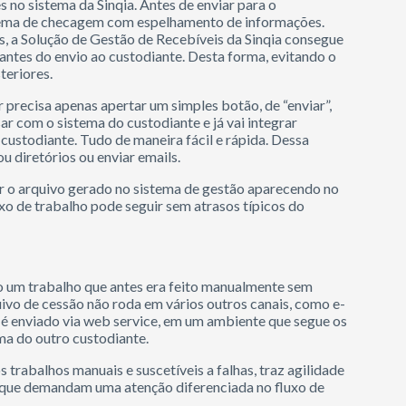
s no sistema da Sinqia. Antes de enviar para o
sistema de checagem com espelhamento de informações.
, a Solução de Gestão de Recebíveis da Sinqia consegue
 antes do envio ao custodiante. Desta forma, evitando o
teriores.
 precisa apenas apertar um simples botão, de “enviar”,
r com o sistema do custodiante e já vai integrar
ustodiante. Tudo de maneira fácil e rápida. Dessa
u diretórios ou enviar emails.
er o arquivo gerado no sistema de gestão aparecendo no
xo de trabalho pode seguir sem atrasos típicos do
o um trabalho que antes era feito manualmente sem
ivo de cessão não roda em vários outros canais, como e-
a é enviado via web service, em um ambiente que segue os
rma do outro custodiante.
 trabalhos manuais e suscetíveis a falhas, traz agilidade
es que demandam uma atenção diferenciada no fluxo de