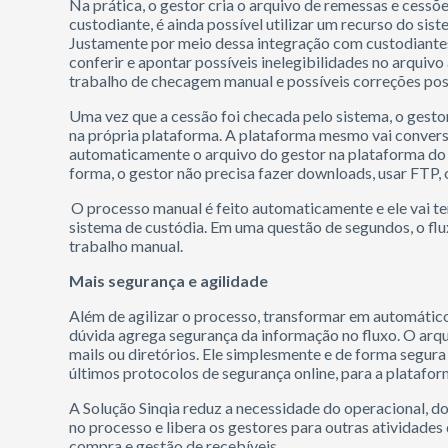
Na prática, o gestor cria o arquivo de remessas e cessõe
custodiante, é ainda possível utilizar um recurso do 
Justamente por meio dessa integração com custodiantes
conferir e apontar possíveis inelegibilidades no arquivo
trabalho de checagem manual e possíveis correções pos
Uma vez que a cessão foi checada pelo sistema, o gestor
na própria plataforma. A plataforma mesmo vai conversa
automaticamente o arquivo do gestor na plataforma do c
forma, o gestor não precisa fazer downloads, usar FTP, o
O processo manual é feito automaticamente e ele vai t
sistema de custódia. Em uma questão de segundos, o flu
trabalho manual.
Mais segurança e agilidade
Além de agilizar o processo, transformar em automátic
dúvida agrega segurança da informação no fluxo. O arqu
mails ou diretórios. Ele simplesmente e de forma segur
últimos protocolos de segurança online, para a platafo
A Solução Sinqia reduz a necessidade do operacional, dos
no processo e libera os gestores para outras atividad
compra e gestão de recebíveis.