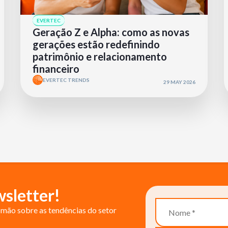
EVERTEC
Geração Z e Alpha: como as novas
gerações estão redefinindo
patrimônio e relacionamento
financeiro
EVERTEC TRENDS
29 MAY 2026
sletter!
mão sobre as tendências do setor