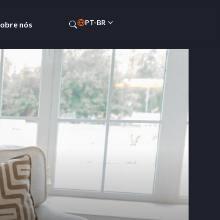
PT-BR
obre nós