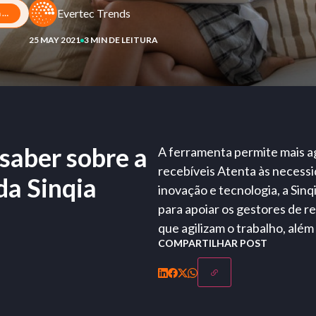
Evertec Trends
Tudo o que você precisa saber sobre a solução para recebíveis da Sinqia
25 MAY 2021
3 MIN DE LEITURA
 saber sobre a
A ferramenta permite mais a
recebíveis Atenta às necess
da Sinqia
inovação e tecnologia, a Si
para apoiar os gestores de r
que agilizam o trabalho, além
COMPARTILHAR POST