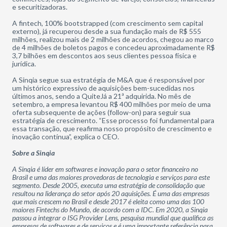
e securitizadoras.
A fintech, 100% bootstrapped (com crescimento sem capital
externo), já recuperou desde a sua fundação mais de R$ 555
milhões, realizou mais de 2 milhões de acordos, chegou ao marco
de 4 milhões de boletos pagos e concedeu aproximadamente R$
3,7 bilhões em descontos aos seus clientes pessoa física e
jurídica.
A Sinqia segue sua estratégia de M&A que é responsável por
um histórico expressivo de aquisições bem-sucedidas nos
últimos anos, sendo a QuiteJá a 21ª adquirida. No mês de
setembro, a empresa levantou R$ 400 milhões por meio de uma
oferta subsequente de ações (follow-on) para seguir sua
estratégia de crescimento. “Esse processo foi fundamental para
essa transação, que reafirma nosso propósito de crescimento e
inovação contínua”, explica o CEO.
Sobre a Sinqia
A Sinqia é líder em softwares e inovação para o setor financeiro no
Brasil e uma das maiores provedoras de tecnologia e serviços para este
segmento. Desde 2005, executa uma estratégia de consolidação que
resultou na liderança do setor após 20 aquisições. É uma das empresas
que mais crescem no Brasil e desde 2017 é eleita como uma das 100
maiores Fintechs do Mundo, de acordo com a IDC. Em 2020, a Sinqia
passou a integrar o ISG Provider Lens, pesquisa mundial que qualifica as
empresas de softwares e de serviços e é uma importante referência para