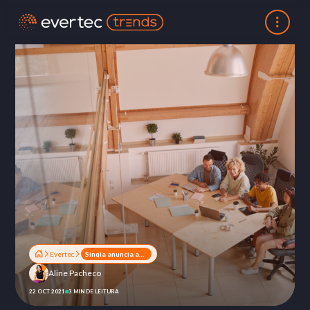
Evertec
Sinqia anuncia aquisição da fintech QuiteJá e acelera estratégia digital
Aline Pacheco
22 OCT 2021
3 MIN DE LEITURA