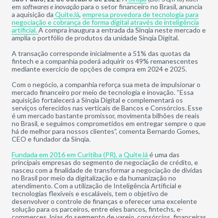
em
softwares e inovação
para o setor financeiro no Brasil, anuncia
a aquisição da
QuiteJá
,
empresa provedora de tecnologia para
negociação e cobrança de forma digital através de inteligência
artificial.
A compra inaugura a entrada da Sinqia neste mercado e
amplia o portfólio de produtos da unidade Sinqia Digital.
A transação corresponde inicialmente a 51% das quotas da
fintech e a companhia poderá adquirir os 49% remanescentes
mediante exercício de opções de compra em 2024 e 2025.
Com o negócio, a companhia reforça sua meta de impulsionar o
mercado financeiro por meio de tecnologia e inovação. “Essa
aquisição fortalecerá a Sinqia Digital e complementará os
serviços oferecidos nas verticais de Bancos e Consórcios. Esse
é um mercado bastante promissor, movimenta bilhões de reais
no Brasil, e seguimos comprometidos em entregar sempre o que
há de melhor para nossos clientes”, comenta Bernardo Gomes,
CEO e fundador da Sinqia.
Fundada em 2016 em Curitiba (PR), a QuiteJá
é uma das
principais empresas do segmento de negociação de crédito, e
nasceu com a finalidade de transformar a negociação de dívidas
no Brasil por meio da digitalização e da humanização no
atendimento. Com a utilização de Inteligência Artificial e
tecnologias flexíveis e escaláveis, tem o objetivo de
desenvolver o controle de finanças e oferecer uma excelente
solução para os parceiros, entre eles bancos, fintechs, e-
commerces, lojas do segmento de varejo, consórcios, financeiras