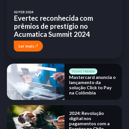
02 FEB 2024
Evertec reconhecida com
prêmios de prestígio no
Acumatica Summit 2024
Ler mais
TECH E TRENDS
Mastercard anuncia o
lançamento da
solução Click to Pay
na Colômbia
2024: Revolução
digital nos
pagamentos com a
Evertec no Chile