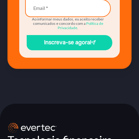
Ao informar meus dados, eu aceito receber
comunicados e concordo com a
Política de
Privacidade
.
Inscreva-se agora!