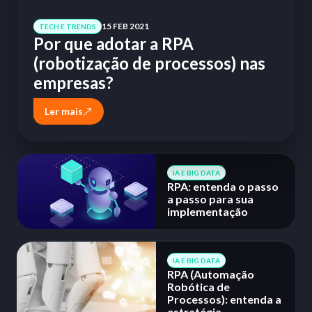
15 FEB 2021
TECH E TRENDS
Por que adotar a RPA
(robotização de processos) nas
empresas?
Ler mais
IA E BIG DATA
RPA: entenda o passo
a passo para sua
implementação
IA E BIG DATA
RPA (Automação
Robótica de
Processos): entenda a
estratégia