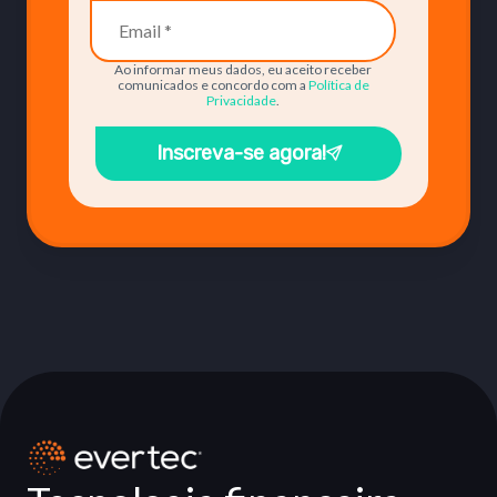
Ao informar meus dados, eu aceito receber
comunicados e concordo com a
Política de
Privacidade
.
Inscreva-se agora!