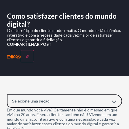
Como satisfazer clientes do mundo
digital?
O estereótipo do cliente mudou muito. O mundo está dinâmico,
interativo e com a necessidade cada vez maior de satisfazer
clientes e garantir a fidelização.
COMPARTILHAR POST
Selecione uma seção
Em que mundo você vive? Certamente não é o mesmo em que
vivia há 20 anos. E seus clientes também não! Vivemos em um
mundo dinâmico, interativo e com uma necessidade cada vez
maior de satisfazer esses clientes do mundo digital e garantir a
fidelização.