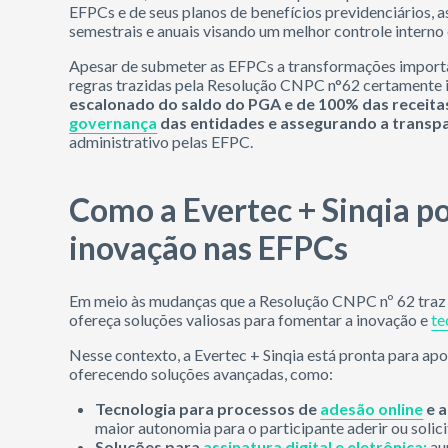
EFPCs e de seus planos de benefícios previdenciários, 
semestrais e anuais visando um melhor controle interno 
Apesar de submeter as EFPCs a transformações importan
regras trazidas pela Resolução CNPC n°62 certamente ir
escalonado do saldo do PGA e de 100% das receitas
governança
das entidades e assegurando a transp
administrativo pelas EFPC.
Como a Evertec + Sinqia p
inovação nas EFPCs
Em meio às mudanças que a Resolução CNPC nº 62 traz p
ofereça soluções valiosas para fomentar a inovação e
te
Nesse contexto, a Evertec + Sinqia está pronta para ap
oferecendo soluções avançadas, como:
Tecnologia para processos de
adesão online
e a
maior autonomia para o participante aderir ou solici
Soluções para
assinatura digital e eletrônica:
au