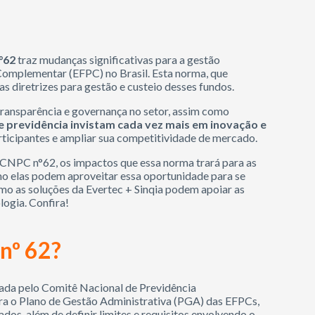
°62
traz mudanças significativas para a gestão
Complementar (EFPC) no Brasil. Esta norma, que
s diretrizes para gestão e custeio desses fundos.
transparência e governança no setor, assim como
e previdência invistam cada vez mais em inovação e
articipantes e ampliar sua competitividade de mercado.
o CNPC n°62, os impactos que essa norma trará para as
o elas podem aproveitar essa oportunidade para se
o as soluções da Evertec + Sinqia podem apoiar as
logia. Confira!
nº 62?
ada pelo Comitê Nacional de Previdência
a o Plano de Gestão Administrativa (PGA) das EFPCs,
dos, além de definir limites e requisitos envolvendo o