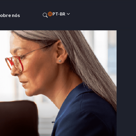
PT-BR
obre nós