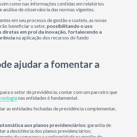
assim como nas informações contidas em relatórios
e análise de observância das normas vigentes.
tes em seu processo de gestão e custeio, as novas
ão beneficiar o setor,
possibilitando o uso
 diretas em prol da inovação, fortalecendo a
arência
na aplicação dos recursos do fundo
ode ajudar a fomentar a
ara o setor de previdência, contar com um parceiro que
cnologia
nas entidades é fundamental.
oiar as entidades fechadas de previdência complementar,
utomática aos planos previdenciários:
garantia de
tar a desistência dos planos previdenciários;
mento da segurança e conformidade na gestão de