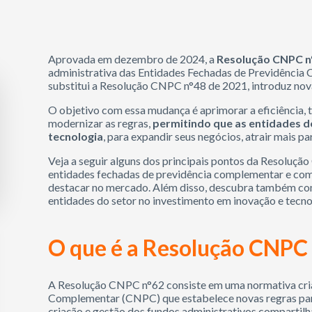
Aprovada em dezembro de 2024, a
Resolução CNPC n
administrativa das Entidades Fechadas de Previdência 
substitui a Resolução CNPC n°48 de 2021, introduz nova
O objetivo com essa mudança é aprimorar a eficiência, 
modernizar as regras,
permitindo que as entidades d
tecnologia
, para expandir seus negócios, atrair mais p
Veja a seguir alguns dos principais pontos da Resoluçã
entidades fechadas de previdência complementar e com
destacar no mercado. Além disso, descubra também com
entidades do setor no investimento em inovação e tecno
O que é a Resolução CNPC 
A Resolução CNPC n°62 consiste em uma normativa cri
Complementar (CNPC) que estabelece novas regras par
criação e gestão dos fundos administrativos compartilha