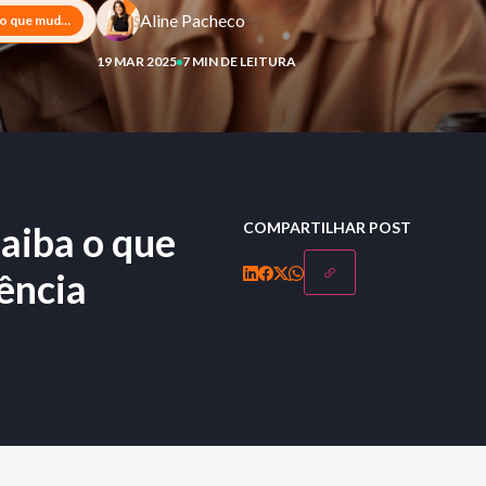
Aline Pacheco
Resolução CNPC n°62: saiba o que muda no setor de previdência complementar
19 MAR 2025
7 MIN DE LEITURA
aiba o que
COMPARTILHAR POST
ência