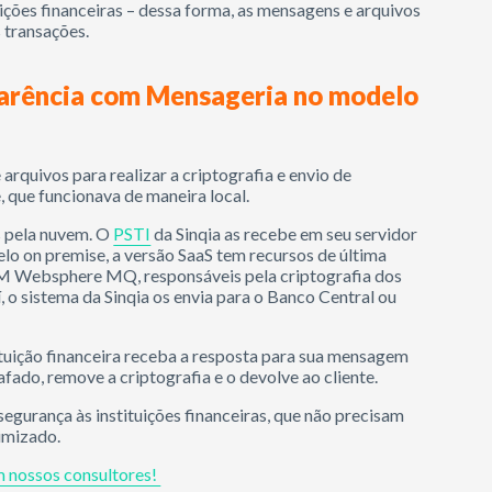
uições financeiras – dessa forma, as mensagens e arquivos
 transações.
sparência com Mensageria no modelo
arquivos para realizar a criptografia e envio de
 que funcionava de maneira local.
s pela nuvem. O
PSTI
da Sinqia as recebe em seu servidor
elo on premise, a versão SaaS tem recursos de última
BM Websphere MQ, responsáveis pela criptografia dos
, o sistema da Sinqia os envia para o Banco Central ou
tuição financeira receba a resposta para sua mensagem
afado, remove a criptografia e o devolve ao cliente.
egurança às instituições financeiras, que não precisam
timizado.
m nossos consultores!