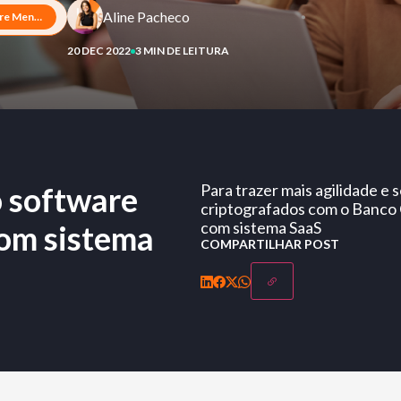
Aline Pacheco
Sinqia lança evolução do software Mensageria (SQMSG), com sistema SaaS
20 DEC 2022
3 MIN DE LEITURA
o software
Para trazer mais agilidade e
criptografados com o Banco 
com sistema SaaS
om sistema
COMPARTILHAR POST