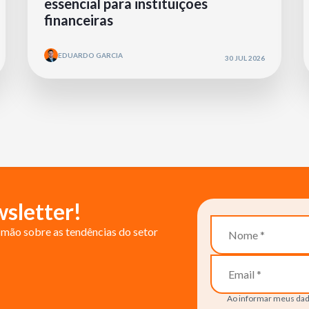
essencial para instituições
financeiras
EDUARDO GARCIA
30 JUL 2026
sletter!
mão sobre as tendências do setor
Ao informar meus dad