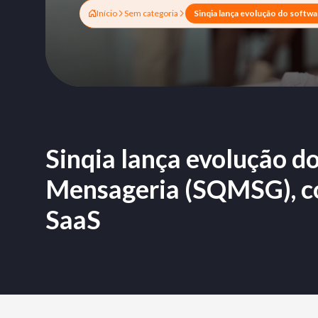
Início
Sem categoria
Sinqia lança evolução d
Mensageria (SQMSG), c
SaaS