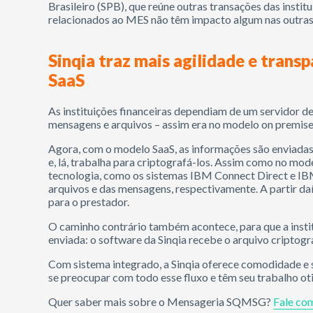
Brasileiro (SPB), que reúne outras transações das instit
relacionados ao MES não têm impacto algum nas outras
Sinqia traz mais agilidade e tran
SaaS
As instituições financeiras dependiam de um servidor de 
mensagens e arquivos – assim era no modelo on premise,
Agora, com o modelo SaaS, as informações são enviada
e, lá, trabalha para criptografá-los. Assim como no mod
tecnologia, como os sistemas IBM Connect Direct e I
arquivos e das mensagens, respectivamente. A partir daí
para o prestador.
O caminho contrário também acontece, para que a insti
enviada: o software da Sinqia recebe o arquivo criptogr
Com sistema integrado, a Sinqia oferece comodidade e s
se preocupar com todo esse fluxo e têm seu trabalho o
Quer saber mais sobre o Mensageria SQMSG?
Fale co