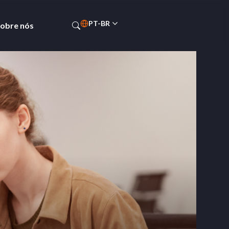
PT-BR
obre nós