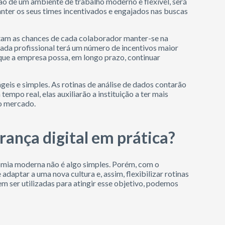
o de um ambiente de trabalho moderno e flexível, será
nter os seus times incentivados e engajados nas buscas
tam as chances de cada colaborador manter-se na
da profissional terá um número de incentivos maior
a que a empresa possa, em longo prazo, continuar
eis e simples. As rotinas de análise de dados contarão
mpo real, elas auxiliarão a instituição a ter mais
o mercado.
rança digital em prática?
omia moderna não é algo simples. Porém, com o
daptar a uma nova cultura e, assim, flexibilizar rotinas
m ser utilizadas para atingir esse objetivo, podemos