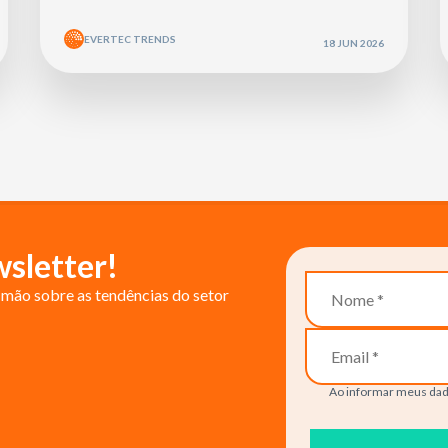
EVERTEC TRENDS
18 JUN 2026
sletter!
mão sobre as tendências do setor
Ao informar meus dad