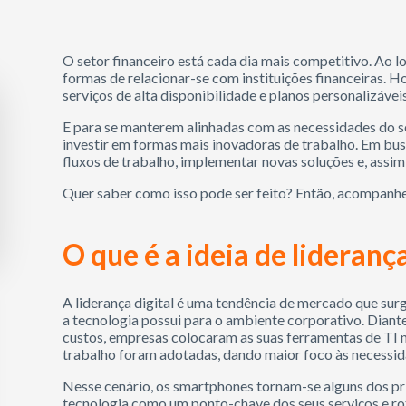
O setor financeiro está cada dia mais competitivo. Ao l
formas de relacionar-se com instituições financeiras. H
serviços de alta disponibilidade e planos personalizávei
E para se manterem alinhadas com as necessidades do s
investir em formas mais inovadoras de trabalho. Em bus
fluxos de trabalho, implementar novas soluções e, assim,
Quer saber como isso pode ser feito? Então, acompanhe
O que é a ideia de liderança
A liderança digital é uma tendência de mercado que sur
a tecnologia possui para o ambiente corporativo. Dian
custos, empresas colocaram as suas ferramentas de TI 
trabalho foram adotadas, dando maior foco às necessid
Nesse cenário, os smartphones tornam-se alguns dos pr
tecnologia como um ponto-chave dos seus serviços e rot