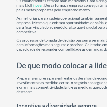
Os colaboradores estarão mais motivados. Com a criaçã
mais fácil
inovar
. Dessa forma, a empresa conseguirá ma
pelas metas propostas pelo empreendimento.
As melhorias para a cadeia operacional também aumen
empresa. Mesmo que existam oportunidades de saída, ca
para ficar vinculado ao negócio, algo que é crucial par
competitiva.
Os processos de tomada de decisão passam a ser mais ág
com informações mais seguras e precisas. Coletadas em te
capacidade de responder com agilidade às demandas d
De que modo colocar a lide
Preparar a empresa para enfrentar os desafios da econ
investimento nas medidas certas, o negócio consegue se a
e criar mais competitividade. Entre as medidas que pode
destacar:
Incentive a diversidade sempre