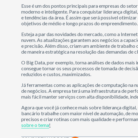
Esse é um dos pontos principais para empresas do setor
moderno e inteligente. Para conquistar liderança digita
e tendências da área. É assim que será possível otimizar
objetivos de médio e longo prazos do empreendimento.
Esteja a par das novidades do mercado, como a Interne
nuvem. As atualizações garantem aos negócios a capac
e precisão. Além disso, criam um ambiente de trabalho co
de maneira estratégica na resolução das demandas de cl
O Big Data, por exemplo, torna análises de dados mais in
consegue tornar os seus processos de tomada de decisão 
reduzidos e custos, maximizados.
Já ferramentas como as aplicações de computação na n
de negócios. A empresa terá uma infraestrutura de perf
mais fácil manter serviços com alta disponibilidade, 
Agora que você já conhece mais sobre liderança digital
bancário trabalhe com maior nível de automação, de mod
precisos e criar rotinas com mais qualidade e performan
sobre o tema
!