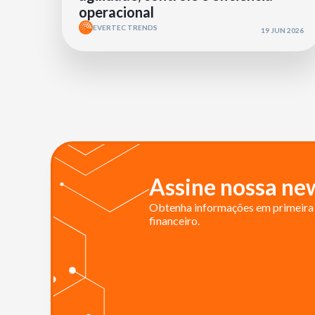
operacional
EVERTEC TRENDS
19 JUN 2026
Assine nossa new
Obtenha informações em primeira 
financeiro.