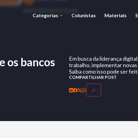
09 APR 2022
6 MIN DE LEITURA
Categorias
Colunistas
Materiais
S
ue os bancos
Em busca da liderança digita
trabalho, implementar novas s
Saiba como isso pode ser feit
COMPARTILHAR POST