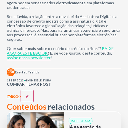
agora podem ser assinados eletronicamente em plataformas
credenciadas.
Sem dúvida, a relação entre a nova Lei da Assinatura Digital e a
concessão de crédito mostra como a assinatura digital e
eletrônica favorece a globalização das relações jurídicas e
otimiza o mercado. Mas, para garantir transparência e segurança
aos processos, é essencial buscar por plataformas eletrônicas
seguras.
Quer saber mais sobre o cenário de crédito no Brasil?
BAIXE
AGORA ESTE EBOOK
! E, se você gostou deste conteúdo,
assine nossa newsletter
!
Evertec Trends
11 SEP 2023
4 MIN DE LEITURA
COMPARTILHAR POST
Conteúdos
relacionados
IA E BIG DATA
IA na gestão de