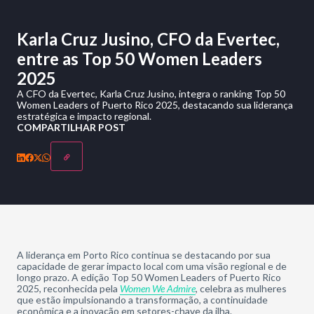
Karla Cruz Jusino, CFO da Evertec,
entre as Top 50 Women Leaders
2025
A CFO da Evertec, Karla Cruz Jusino, integra o ranking Top 50
Women Leaders of Puerto Rico 2025, destacando sua liderança
estratégica e impacto regional.
COMPARTILHAR POST
A liderança em Porto Rico continua se destacando por sua
capacidade de gerar impacto local com uma visão regional e de
longo prazo. A edição Top 50 Women Leaders of Puerto Rico
2025, reconhecida pela
Women We Admire
, celebra as mulheres
que estão impulsionando a transformação, a continuidade
econômica e a inovação em setores-chave da ilha.