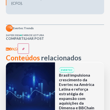
(CFO).
Evertec Trends
26 FEB 2026
2 MIN DE LEITURA
COMPARTILHAR POST
Conteúdos
relacionados
EVERTEC
Brasil impulsiona
crescimento da
Evertec na América
Latina e reforça
estratégia de
expansão com
aquisições da
Dimensa e BBChain