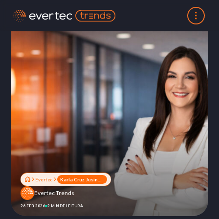
Evertec
Karla Cruz Jusino, CFO da Evertec, entre as Top 50 Women Leaders 2025
Evertec Trends
26 FEB 2026
2 MIN DE LEITURA