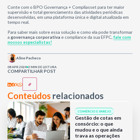
Conte com o BPO Governança + Compliasset para ter maior
supervisão e total gerenciamento das atividades periódicas
desenvolvidas, em uma plataforma única e digital atualizada em
tempo real.
Para saber mais sobre essa solução e como ela pode transformar
a
governança corporativa
e compliance da sua EFPC,
fale com
nossos especialistas!
Aline Pacheco
08 APR 2024
2 MIN DE LEITURA
COMPARTILHAR POST
Conteúdos
relacionados
COMÉRCIO E VAREJO
Gestão de cotas em
consórcio: o que
mudou e o que ainda
trava as operações