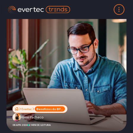
Evertec
Benefícios do BPO da Sinqia para otimizar sua governança corporativa e compliance
Aline Pacheco
08 APR 2024
2 MIN DE LEITURA