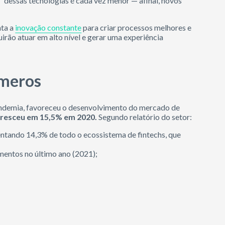
” dessas tecnologias é cada vez menor — afinal, novos
nta a
inovação constante
para criar processos melhores e
irão atuar em alto nível e gerar uma experiência
úmeros
pandemia, favoreceu o desenvolvimento do mercado de
cresceu em 15,5% em 2020.
Segundo relatório do setor:
sentando 14,3% de todo o ecossistema de fintechs, que
mentos no último ano (2021);