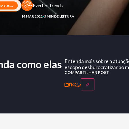
Evertec Trends
Fintech de crédito: entenda como elas atuam
14 MAR 2022
5 MIN DE LEITURA
enda como elas
Entenda mais sobre a atuaçã
escopo desburocratizar ao má
COMPARTILHAR POST