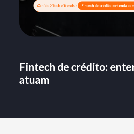
Início
Tech e Trends
Fintech de crédito: ent
atuam