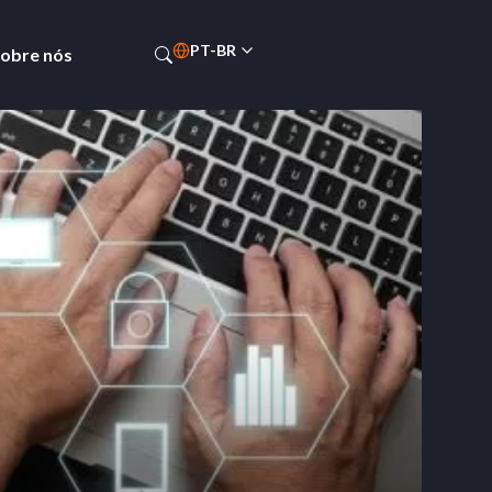
PT-BR
obre nós