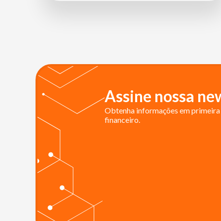
Assine nossa new
Obtenha informações em primeira 
financeiro.