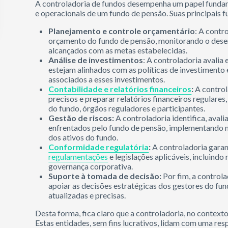
A controladoria de fundos desempenha um papel funda
e operacionais de um fundo de pensão. Suas principais f
Planejamento e controle orçamentário
: A contr
orçamento do fundo de pensão, monitorando o dese
alcançados com as metas estabelecidas.
Análise de investimentos
: A controladoria avalia
estejam alinhados com as políticas de investimento e
associados a esses investimentos.
Contabilidade e relatórios financeiros
:
A control
precisos e preparar relatórios financeiros regulare
do fundo, órgãos reguladores e participantes.
Gestão de riscos
:
A controladoria identifica, avali
enfrentados pelo fundo de pensão, implementando me
dos ativos do fundo.
Conformidade regulatória
:
A controladoria garan
regulamentações
e legislações aplicáveis, incluind
governança corporativa.
Suporte à tomada de decisão
:
Por fim, a contro
apoiar as decisões estratégicas dos gestores do fu
atualizadas e precisas.
Desta forma, fica claro que a controladoria, no contex
Estas entidades, sem fins lucrativos, lidam com uma res