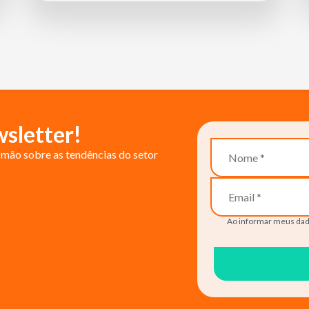
sletter!
mão sobre as tendências do setor
Ao informar meus dad