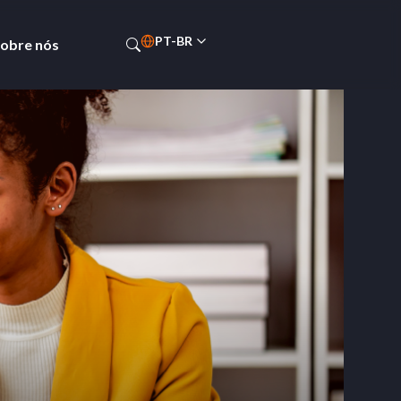
PT-BR
obre nós