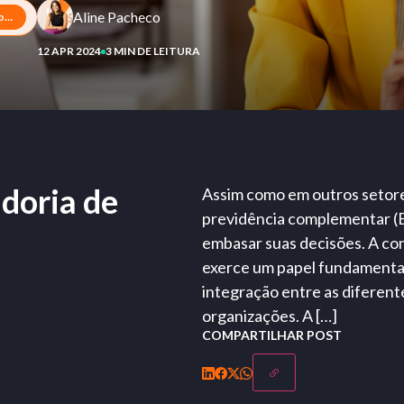
Aline Pacheco
Qual o papel da controladoria de fundos de pensão?
12 APR 2024
3 MIN DE LEITURA
adoria de
Assim como em outros setore
previdência complementar (
embasar suas decisões. A con
exerce um papel fundamental
integração entre as diferente
organizações. A […]
COMPARTILHAR POST