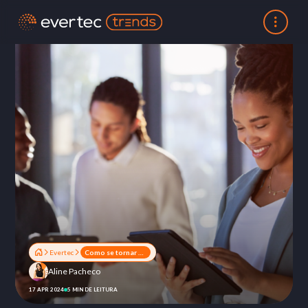
Evertec
Como se tornar um consórcio digital?
Aline Pacheco
17 APR 2024
5 MIN DE LEITURA