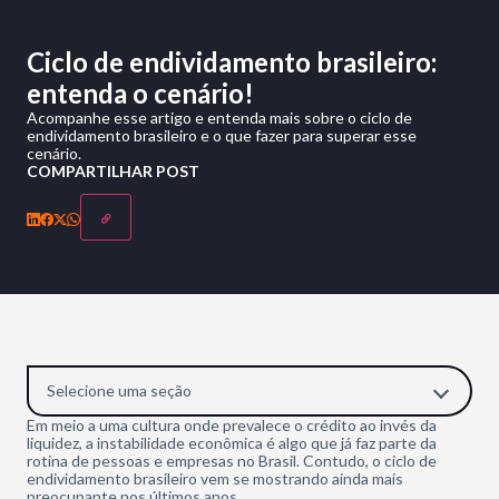
Ciclo de endividamento brasileiro:
entenda o cenário!
Acompanhe esse artigo e entenda mais sobre o ciclo de
endividamento brasileiro e o que fazer para superar esse
cenário.
COMPARTILHAR POST
Selecione uma seção
Em meio a uma cultura onde prevalece o crédito ao invés da
liquidez, a instabilidade econômica é algo que já faz parte da
rotina de pessoas e empresas no Brasil. Contudo, o ciclo de
endividamento brasileiro vem se mostrando ainda mais
preocupante nos últimos anos.