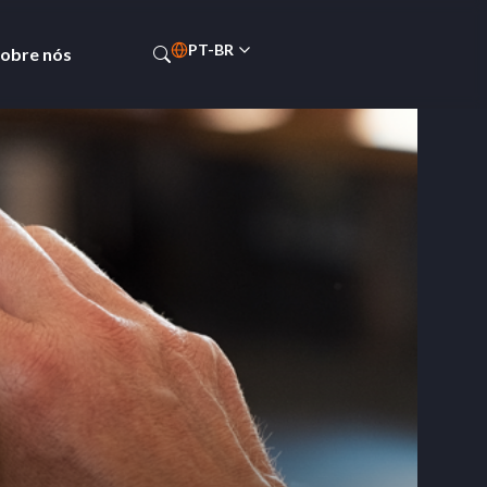
PT-BR
obre nós