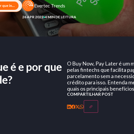
Evertec Trends
Buy Now, Pay Later: o que é e por que investir nessa modalidade?
26 APR 2022
4 MIN DE LEITURA
e é e por que
O Buy Now, Pay Later é um m
pelas fintechs que facilita p
parcelamento sem a necessid
de?
crédito para isso. Entenda m
quais os principais benefício
COMPARTILHAR POST