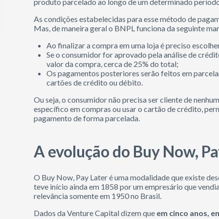
produto parcelado ao longo de um determinado período 
As condições estabelecidas para esse método de pagam
Mas, de maneira geral o BNPL funciona da seguinte man
Ao finalizar a compra em uma loja é preciso escolh
Se o consumidor for aprovado pela análise de crédi
valor da compra, cerca de 25% do total;
Os pagamentos posteriores serão feitos em parcela
cartões de crédito ou débito.
Ou seja, o consumidor não precisa ser cliente de nenhuma
específico em compras ou usar o cartão de crédito, pe
pagamento de forma parcelada.
A evolução do Buy Now, Pa
O Buy Now, Pay Later é uma modalidade que existe des
teve início ainda em 1858 por um empresário que vendi
relevância somente em 1950 no Brasil.
Dados da Venture Capital dizem que
em cinco anos, e