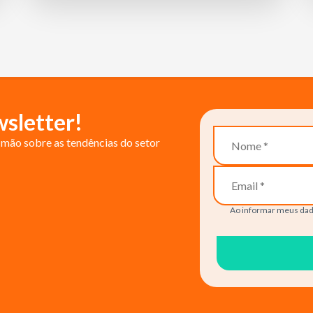
sletter!
mão sobre as tendências do setor
Ao informar meus dad