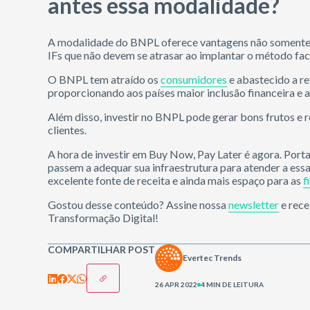
antes essa modalidade?
A modalidade do BNPL oferece vantagens não somente 
IFs que não devem se atrasar ao implantar o método fac
O BNPL tem atraído os
consumidores
e abastecido a 
proporcionando aos países maior inclusão financeira e 
Além disso, investir no BNPL pode gerar bons frutos e
clientes.
A hora de investir em Buy Now, Pay Later é agora. Portan
passem a adequar sua infraestrutura para atender a es
excelente fonte de receita e ainda mais espaço para as
f
Gostou desse conteúdo? Assine nossa
newsletter
e rece
Transformação Digital!
COMPARTILHAR POST
Evertec Trends
26 APR 2022
4 MIN DE LEITURA