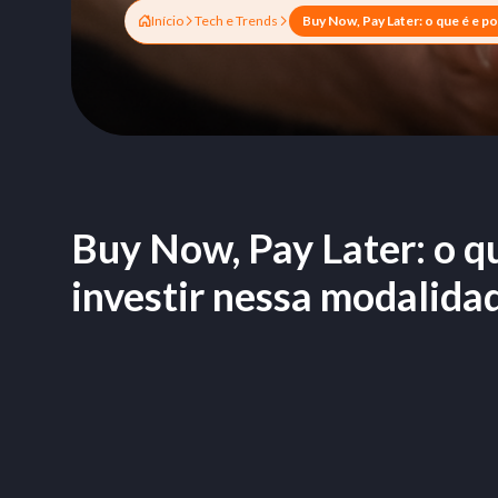
Início
Tech e Trends
Buy Now, Pay Later: o qu
investir nessa modalida