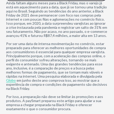
Ainda faltam alguns meses para a Black Friday, mas o varejo já
está em aquecimento para a data, que já se tornou uma tradição
aqui no Brasil. Seguindo as tendências do ano anterior, a Black
Friday de 2021 deve permanecer com foco nas compras pela
internet e com poucas filas e aglomerações no comércio físico.
Isso porque, em 2020, a data surpreendeu varejistas ao ignorar
a crise instaurada pela pandemia e registrar um salto de 31% em
seu faturamento. Não por acaso, no ano passado, o e-commerce
avançou 41% e faturou R$87,4 milhões, a maior alta em 13 anos.
Por ser uma data de intensa movimentação no comércio, estar
preparado para oferecer as melhores oportunidades de compra
aos consumidores é essencial para qualquer empresa varejista.
Principalmente porque, com a aceleração das compras online, o
perfil do consumidor sofreu alterações, tornando-se mais
exigente e antenado. Uma das grandes tendências para esse
ano, inclusive, é a comparação de preços e a busca pelas
melhores formas de pagamento, que se tornam mais viáveis e
rápidas na internet. Uma pesquisa elaborada e divulgada pela
Globo
em junho deste ano comprova isso, ao mostrar que a
experiência de compra e condições de pagamento são decisivos
na Black Friday.
Por isso, a preparação não deve se limitar às promoções e aos
produtos. A paySmart preparou este artigo para ajudar a sua
empresa a chegar preparada na Black Friday e oferecer
exatamente o que o consumidor procura.