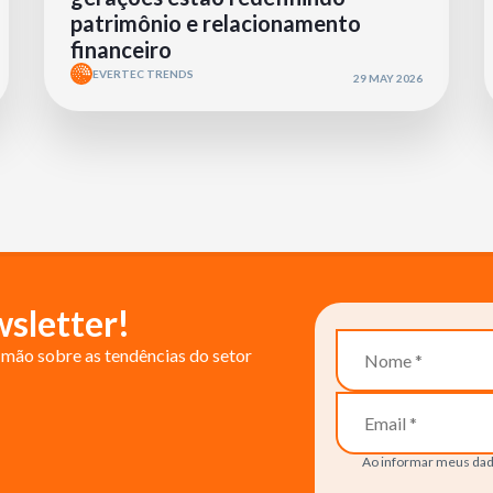
patrimônio e relacionamento
financeiro
EVERTEC TRENDS
29 MAY 2026
sletter!
mão sobre as tendências do setor
Ao informar meus dad