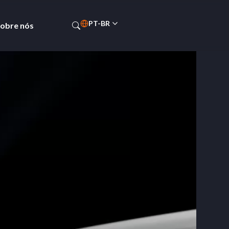
PT-BR
obre nós