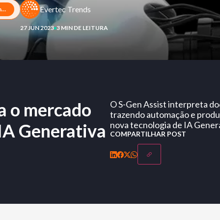
Evertec Trends
Sinqia lança solução para o mercado financeiro com base em IA Generativa na Febraban Tech 2023
27 JUN 2023
3 MIN DE LEITURA
ra o mercado
O S-Gen Assist interpreta d
trazendo automação e produt
nova tecnologia de IA Gener
IA Generativa
COMPARTILHAR POST