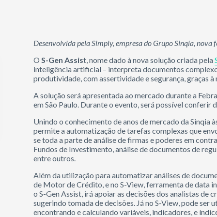
Desenvolvida pela Simply, empresa do Grupo Sinqia, nova f
O
S-Gen Assis
t, nome dado à nova solução criada pela
inteligência artificial –
interpreta documentos complexo
produtividade, com assertividade e segurança, graças à
A solução será apresentada ao mercado durante a Febrab
em São Paulo. Durante o evento, será possível conferi
Unindo o conhecimento de anos de mercado da Sinqia às
permite a automatização de tarefas complexas que envo
se toda a parte de análise de firmas e poderes em contr
Fundos de Investimento, análise de documentos de regul
entre outros.
Além da utilização para automatizar análises de documen
de Motor de Crédito, e no S-View, ferramenta de data i
o S-Gen Assist, irá apoiar as decisões dos analistas de 
sugerindo tomada de decisões. Já no S-View, pode ser u
encontrando e calculando variáveis, indicadores, e índic