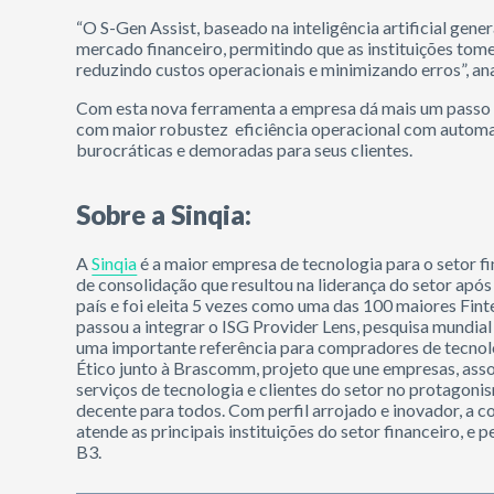
“O S-Gen Assist, baseado na inteligência artificial gene
mercado financeiro, permitindo que as instituições tome
reduzindo custos operacionais e minimizando erros”, ana
Com esta nova ferramenta a empresa dá mais um passo n
com maior robustez eficiência operacional com automa
burocráticas e demoradas para seus clientes.
Sobre a Sinqia:
A
Sinqia
é a maior empresa de tecnologia para o setor f
de consolidação que resultou na liderança do setor apó
país e foi eleita 5 vezes como uma das 100 maiores Fin
passou a integrar o ISG Provider Lens, pesquisa mundial
uma importante referência para compradores de tecnol
Ético junto à Brascomm, projeto que une empresas, asso
serviços de tecnologia e clientes do setor no protagoni
decente para todos. Com perfil arrojado e inovador, a 
atende as principais instituições do setor financeiro, 
B3.