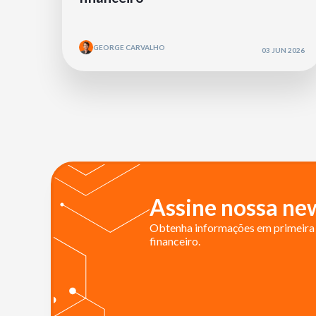
GEORGE CARVALHO
03 JUN 2026
Assine nossa new
Obtenha informações em primeira 
financeiro.