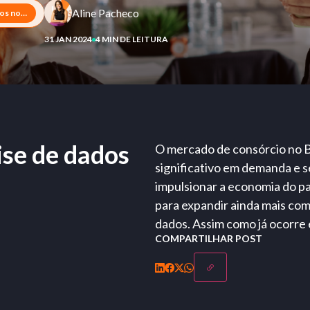
Aline Pacheco
Como implementar análise de dados no setor de consórcio
31 JAN 2024
4 MIN DE LEITURA
se de dados
O mercado de consórcio no 
significativo em demanda e 
impulsionar a economia do pa
para expandir ainda mais com
dados. Assim como já ocorre
COMPARTILHAR POST