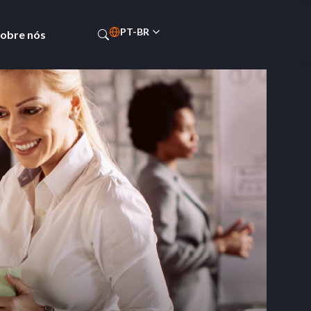
PT-BR
obre nós