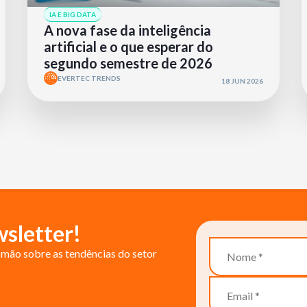
IA E BIG DATA
A nova fase da inteligência
artificial e o que esperar do
segundo semestre de 2026
EVERTEC TRENDS
18 JUN 2026
sletter!
mão sobre as tendências do setor