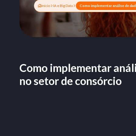
Início
IA e Big Data
Como implementar análi
no setor de consórcio