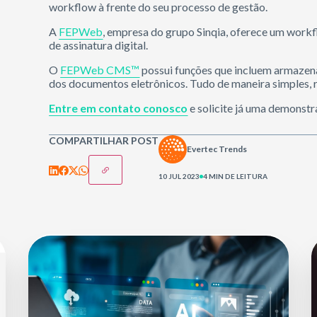
workflow à frente do seu processo de gestão.
A
FEPWeb
, empresa do grupo Sinqia, oferece um work
de assinatura digital.
O
FEPWeb CMS™
possui funções que incluem armazen
dos documentos eletrônicos. Tudo de maneira simples, 
Entre em contato conosco
e solicite já uma demonstr
COMPARTILHAR POST
Evertec Trends
10 JUL 2023
4 MIN DE LEITURA