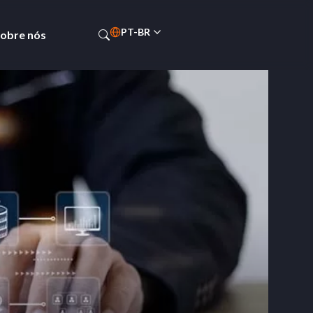
PT-BR
obre nós