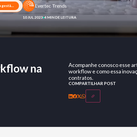
Evertec Trends
A automatização de workflow na gestão de contratos
10 JUL 2023
4 MIN DE LEITURA
kflow na
Acompanhe conosco esse arti
workflow e como essa inovaç
contratos.
COMPARTILHAR POST