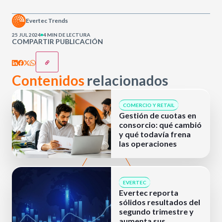
Evertec Trends
25 JUL 2024
4 MIN DE LECTURA
COMPARTIR PUBLICACIÓN
Contenidos
relacionados
COMERCIO Y RETAIL
Gestión de cuotas en
consorcio: qué cambió
y qué todavía frena
las operaciones
EVERTEC
Evertec reporta
sólidos resultados del
segundo trimestre y
aumenta sus